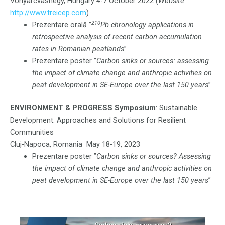
Vonyarcvashegy, Hungary 4-7 October 2022 (
Website
http://www.treicep.com
)
210
Prezentare orală ”
Pb chronology applications in
retrospective analysis of recent carbon accumulation
rates in Romanian peatlands
”
Prezentare poster ”
Carbon sinks or sources: assessing
the impact of climate change and anthropic activities on
peat development in SE-Europe over the last 150 years
”
ENVIRONMENT & PROGRESS Symposium
: Sustainable
Development: Approaches and Solutions for Resilient
Communities
Cluj-Napoca, Romania May 18-19, 2023
Prezentare poster ”
Carbon sinks or sources? Assessing
the impact of climate change and anthropic activities on
peat development in SE-Europe over the last 150 years
”