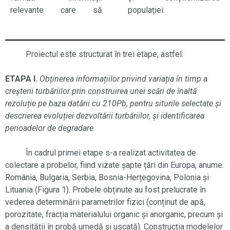
relevante care să
populației.
Proiectul este structurat în trei etape, astfel:
ETAPA I.
Obținerea informațiilor privind variația în timp a
creșterii turbăriilor prin construirea unei scări de înaltă
rezoluție pe baza datării cu 210Pb, pentru siturile selectate și
descrierea evoluției dezvoltării turbăriilor, și identificarea
perioadelor de degradare.
În cadrul primei etape s-a realizat activitatea de
colectare a probelor, fiind vizate șapte țări din Europa, anume:
România, Bulgaria, Serbia, Bosnia-Herțegovina, Polonia și
Lituania (Figura 1). Probele obținute au fost prelucrate în
vederea determinării parametrilor fizici (conținut de apă,
porozitate, fracția materialului organic și anorganic, precum și
a densității în probă umedă și uscată). Construcția modelelor