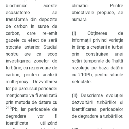
biochimice, aceste
climatici. Printre
ecosisteme se
obiectivele propuse, se
transformă din depozite
numără
de carbon în surse de
carbon, care re-emit
(I)
Obținerea de
gazele cu efect de seră
informații privind variația
stocate anterior. Studiul
în timp a creșterii a turbei
nostru are ca scop
prin construirea unei
investigarea zonelor de
scări temporale de înaltă
turbărie, ca rezervoare de
rezoluție pe baza datării
carbon, printr-o analiză
cu 210Pb, pentru siturile
multi-proxy. Dezvoltarea
selectate;
lor pe parcursul perioadei
menționate va fi analizată
(II)
Descrierea evoluției
prin metoda de datare cu
dezvoltării turbăriilor și
210
Pb, iar perioadele de
identificarea perioadelor
degradare vor fi
de degradare a turbăriilor;
identificate utilizând