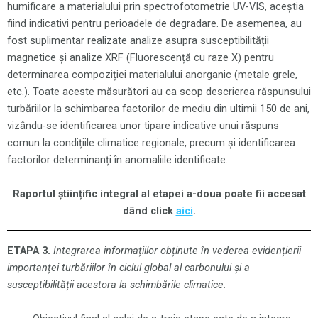
humificare a materialului prin spectrofotometrie UV-VIS, aceștia
fiind indicativi pentru perioadele de degradare. De asemenea, au
fost suplimentar realizate analize asupra susceptibilității
magnetice și analize XRF (Fluorescență cu raze X) pentru
determinarea compoziției materialului anorganic (metale grele,
etc.). Toate aceste măsurători au ca scop descrierea răspunsului
turbăriilor la schimbarea factorilor de mediu din ultimii 150 de ani,
vizându-se identificarea unor tipare indicative unui răspuns
comun la condițiile climatice regionale, precum și identificarea
factorilor determinanți în anomaliile identificate.
Raportul științific integral al etapei a-doua poate fii accesat
dând click
aici
.
ETAPA 3.
Integrarea informațiilor obținute în vederea evidențierii
importanței turbăriilor în ciclul global al carbonului și a
susceptibilității acestora la schimbările climatice.