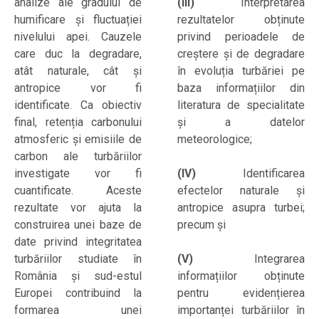
analize ale gradului de
(III)
Interpretarea
humificare și fluctuației
rezultatelor obținute
nivelului apei. Cauzele
privind perioadele de
care duc la degradare,
creștere și de degradare
atât naturale, cât și
în evoluția turbăriei pe
antropice vor fi
baza informațiilor din
identificate. Ca obiectiv
literatura de specialitate
final, retenția carbonului
și a datelor
atmosferic și emisiile de
meteorologice;
carbon ale turbăriilor
investigate vor fi
(IV)
Identificarea
cuantificate. Aceste
efectelor naturale și
rezultate vor ajuta la
antropice asupra turbei;
construirea unei baze de
precum și
date privind integritatea
turbăriilor studiate în
(V)
Integrarea
România și sud-estul
informațiilor obținute
Europei contribuind la
pentru evidențierea
formarea unei
importanței turbăriilor în