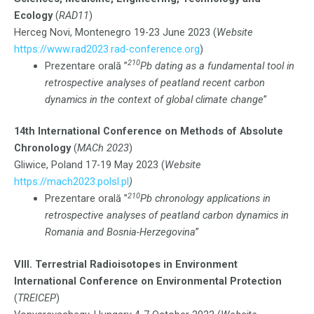
Ecology
(
RAD11
)
Herceg Novi, Montenegro 19-23 June 2023 (
Website
https://www.rad2023.rad-conference.org
)
210
Prezentare orală ”
Pb dating as a fundamental tool in
retrospective analyses of peatland recent carbon
dynamics in the context of global climate change
”
14th International Conference on Methods of Absolute
Chronology
(
MACh 2023
)
Gliwice, Poland 17-19 May 2023 (
Website
https://mach2023.polsl.pl
)
210
Prezentare orală ”
Pb chronology applications in
retrospective analyses of peatland carbon dynamics in
Romania and Bosnia-Herzegovina
”
VIII. Terrestrial Radioisotopes in Environment
International Conference on Environmental Protection
(
TREICEP
)