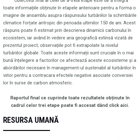
Obiectivul final al celei de a-treia etape este de a integra
toate informațiile obținute în etapele anterioare pentru a forma o
imagine de ansamblu asupra răspunsului turbăriilor la schimbările
climatice forțate antropic din perioada ultimilor 150 de ani. Acest
răspuns poate fi estimat prin descrierea dinamicii carbonului în
ecosistem, iar având în vedere aria geografică extinsă vizată de
prezentul proiect, observațiile pot fi extrapolate la nivelul
turbăriilor globale. Toate aceste informații sunt cruciale în o mai
bună înțelegere a factorilor ce afectează aceste ecosisteme și a
abordărilor necesare în management-ul sustenabil al turbăriilor în
viitor pentru a contracara efectele negative asociate conversiei
lor în surse de carbon atmosferic.
Raportul final ce cuprinde toate rezultatele obținute în
cadrul celor trei etape poate fi accesat dând click aici.
RESURSA UMANĂ