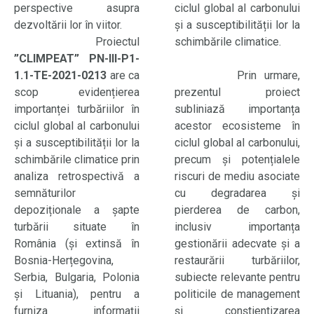
perspective asupra
ciclul global al carbonului
dezvoltării lor în viitor.
și a susceptibilității lor la
Proiectul
schimbările climatice.
”CLIMPEAT” PN-III-P1-
1.1-TE-2021-0213
are ca
Prin urmare,
scop evidențierea
prezentul proiect
importanței turbăriilor în
subliniază importanța
ciclul global al carbonului
acestor ecosisteme în
și a susceptibilității lor la
ciclul global al carbonului,
schimbările climatice prin
precum și potențialele
analiza retrospectivă a
riscuri de mediu asociate
semnăturilor
cu degradarea și
depoziționale a șapte
pierderea de carbon,
turbării situate în
inclusiv importanța
România (și extinsă în
gestionării adecvate și a
Bosnia-Herțegovina,
restaurării turbăriilor,
Serbia, Bulgaria, Polonia
subiecte relevante pentru
și Lituania), pentru a
politicile de management
furniza informații
și conștientizarea