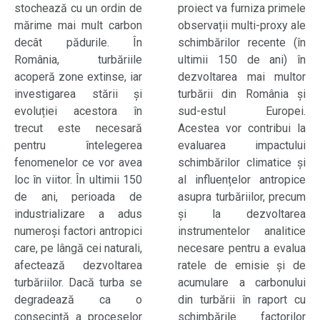
stochează cu un ordin de
proiect va furniza primele
mărime mai mult carbon
observații multi-proxy ale
decât pădurile. În
schimbărilor recente (în
România, turbăriile
ultimii 150 de ani) în
acoperă zone extinse, iar
dezvoltarea mai multor
investigarea stării și
turbării din România și
evoluției acestora în
sud-estul Europei.
trecut este necesară
Acestea vor contribui la
pentru întelegerea
evaluarea impactului
fenomenelor ce vor avea
schimbărilor climatice și
loc în viitor. În ultimii 150
al influențelor antropice
de ani, perioada de
asupra turbăriilor, precum
industrializare a adus
și la dezvoltarea
numeroși factori antropici
instrumentelor analitice
care, pe lângă cei naturali,
necesare pentru a evalua
afectează dezvoltarea
ratele de emisie și de
turbăriilor. Dacă turba se
acumulare a carbonului
degradează ca o
din turbării în raport cu
consecință a proceselor
schimbările factorilor